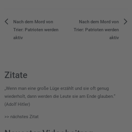
Beitragsnavigation
Nach dem Mord von
Nach dem Mord von
Trier: Patrioten werden
Trier: Patrioten werden
aktiv
aktiv
Zitate
„Wenn man eine große Lüge erzählt und sie oft genug
wiederholt, dann werden die Leute sie am Ende glauben.“
(Adolf Hitler)
>> nächstes Zitat