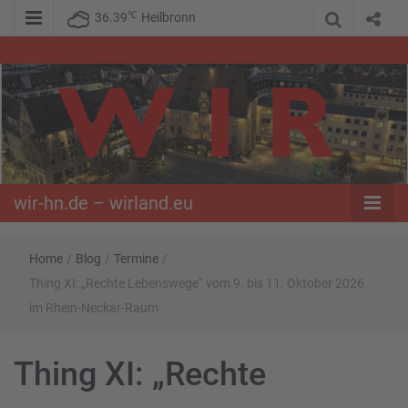
℃
36.39
Heilbronn
WIR – Das Nachrichtenportal der Opposition im Süden
wir-hn.de –
wirland.eu
wir-hn.de – wirland.eu
Home
/
Blog
/
Termine
/
Thing XI: „Rechte Lebenswege“ vom 9. bis 11. Oktober 2026
im Rhein-Neckar-Raum
Thing XI: „Rechte