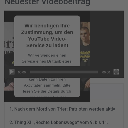
Neuester Videobeitrag
Video-
Player
Wir benötigen Ihre
Zustimmung, um den
YouTube Video-
Service zu laden!
Wir verwenden einen
Service eines Drittanbieters,
um Videoinhalte
00:00
00:00
einzubetten. Dieser Service
kann Daten zu Ihren
Aktivitäten sammeln. Bitte
NEUESTE BEITRÄGE
lesen Sie die Details durch
und stimmen Sie der
Nutzung des Service zu, um
Nach dem Mord von Trier: Patrioten werden aktiv
dieses Video anzusehen.
Thing XI: „Rechte Lebenswege“ vom 9. bis 11.
Mehr Informationen