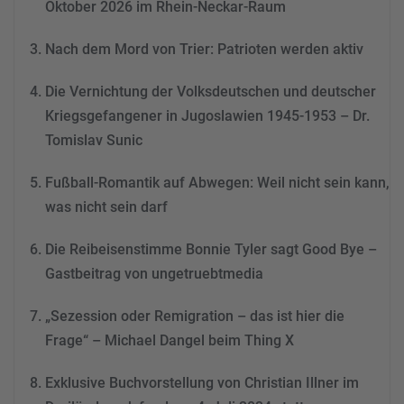
Oktober 2026 im Rhein-Neckar-Raum
Akzeptieren
Nach dem Mord von Trier: Patrioten werden aktiv
powered by
Usercentrics
Consent Management
Die Vernichtung der Volksdeutschen und deutscher
Platform
&
eRecht24
Kriegsgefangener in Jugoslawien 1945-1953 – Dr.
Tomislav Sunic
Fußball-Romantik auf Abwegen: Weil nicht sein kann,
was nicht sein darf
Die Reibeisenstimme Bonnie Tyler sagt Good Bye –
Gastbeitrag von ungetruebtmedia
„Sezession oder Remigration – das ist hier die
Frage“ – Michael Dangel beim Thing X
Exklusive Buchvorstellung von Christian Illner im