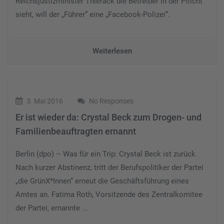
Reichsjustizminister Thierack die Betreiber in der Pflicht
sieht, will der „Führer“ eine „Facebook-Polizei“.
Weiterlesen
3. Mai 2016
No Responses
Er ist wieder da: Crystal Beck zum Drogen- und
Familienbeauftragten ernannt
Berlin (dpo) – Was für ein Trip: Crystal Beck ist zurück.
Nach kurzer Abstinenz, tritt der Berufspolitiker der Partei
„die GrünX*Innen“ erneut die Geschäftsführung eines
Amtes an. Fatima Roth, Vorsitzende des Zentralkomitee
der Partei, ernannte ...