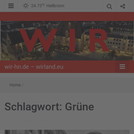
℃
24.73
Heilbronn
WIR – Das Nachrichtenportal der Opposition im Süden
wir-hn.de –
wirland.eu
wir-hn.de – wirland.eu
Home
/
Schlagwort:
Grüne