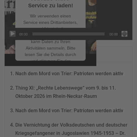
Service zu laden!
Wir verwenden einen
Service eines Drittanbieters,
um Videoinhalte
00:00
00:00
einzubetten. Dieser Service
kann Daten zu Ihren
Aktivitäten sammeln. Bitte
NEUESTE BEITRÄGE
lesen Sie die Details durch
und stimmen Sie der
Nutzung des Service zu, um
Nach dem Mord von Trier: Patrioten werden aktiv
dieses Video anzusehen.
Thing XI: „Rechte Lebenswege“ vom 9. bis 11.
Mehr Informationen
Oktober 2026 im Rhein-Neckar-Raum
Akzeptieren
Nach dem Mord von Trier: Patrioten werden aktiv
powered by
Usercentrics
Consent Management
Die Vernichtung der Volksdeutschen und deutscher
Platform
&
eRecht24
Kriegsgefangener in Jugoslawien 1945-1953 – Dr.